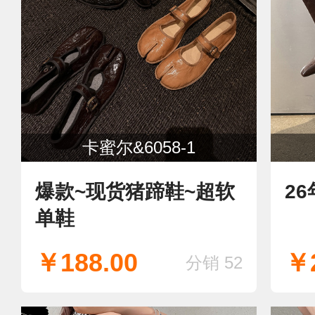
卡蜜尔&6058-1
爆款~现货猪蹄鞋~超软
2
单鞋
￥188.00
￥2
分销 52