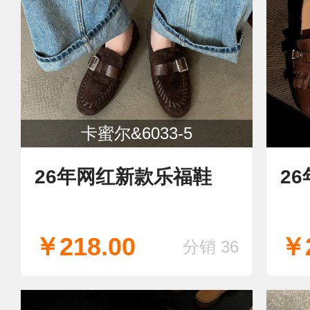
卡蜜尔&6033-5
26年网红新款乐福鞋
2
￥218.00
￥2
分销 36