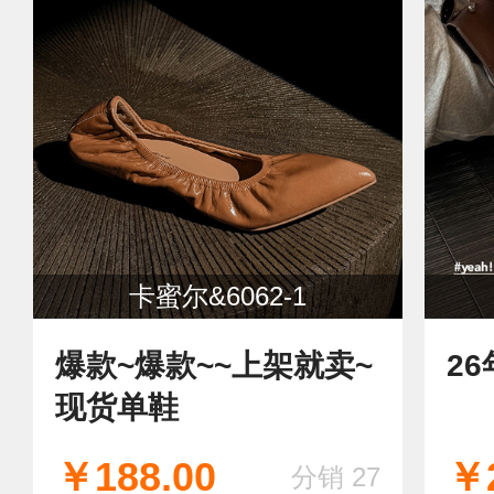
卡蜜尔&6062-1
爆款~爆款~~上架就卖~
2
现货单鞋
￥188.00
￥2
分销 27