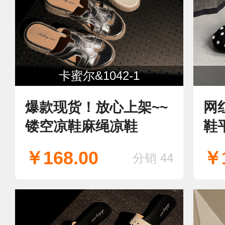
卡蜜尔&1042-1
爆款现货！放心上架~~
网
镂空凉鞋麻绳凉鞋
鞋
￥168.00
￥1
分销 44