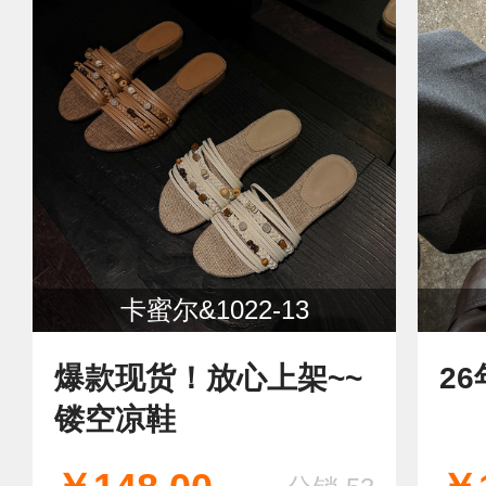
卡蜜尔&1022-13
爆款现货！放心上架~~
2
镂空凉鞋