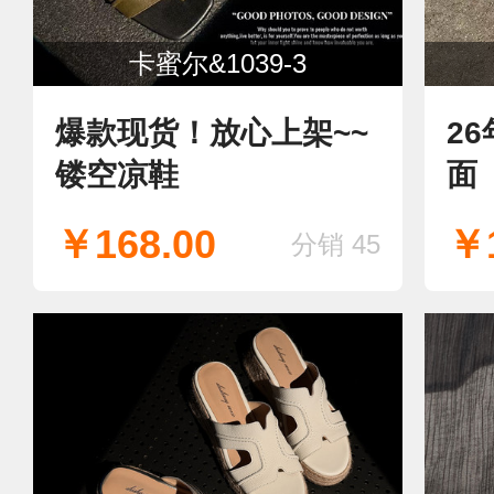
卡蜜尔&1039-3
爆款现货！放心上架~~
2
镂空凉鞋
面
￥168.00
￥1
分销 45