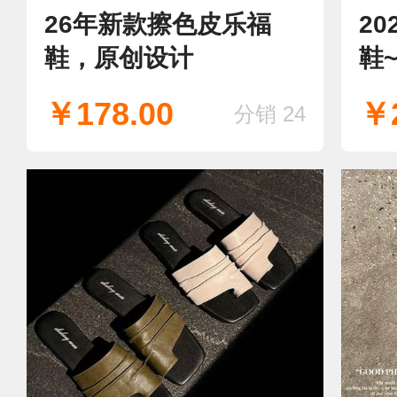
26年新款擦色皮乐福
2
鞋，原创设计
鞋
￥178.00
￥2
分销 24