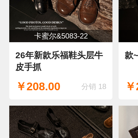
卡蜜尔&5083-22
26年新款乐福鞋头层牛
款
皮手抓
￥208.00
￥2
分销 18