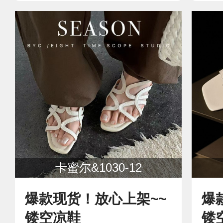
卡蜜尔&1030-12
爆款现货！放心上架~~
爆
镂空凉鞋
镂