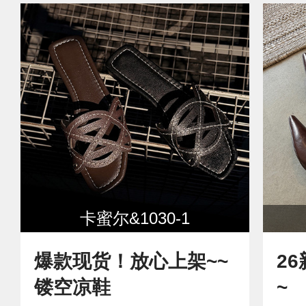
卡蜜尔&1030-1
爆款现货！放心上架~~
2
镂空凉鞋
~