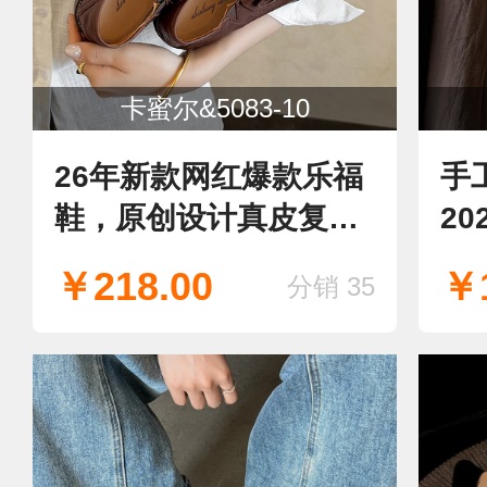
卡蜜尔&5083-10
26年新款网红爆款乐福
手
鞋，原创设计真皮复古
2
质感
￥218.00
￥1
分销 35