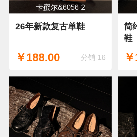
卡蜜尔&6056-2
26年新款复古单鞋
简
鞋
￥188.00
￥1
分销 16