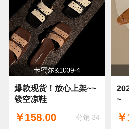
卡蜜尔&1039-4
爆款现货！放心上架~~
2
镂空凉鞋
~
￥158.00
￥1
分销 34