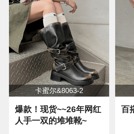
卡蜜尔&8063-2
爆款！现货~~26年网红
百
人手一双的堆堆靴~