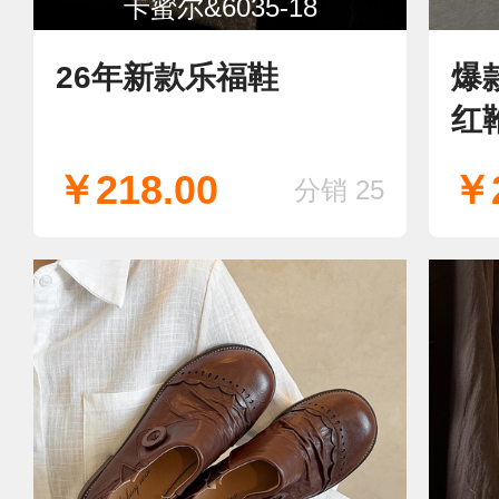
卡蜜尔&6035-18
26年新款乐福鞋
爆
红
脱
￥218.00
￥2
分销 25