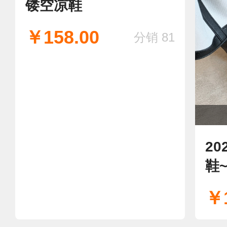
卡蜜尔&1030-10
爆款现货！放心上架~~
2
镂空凉鞋
鞋
￥158.00
￥1
分销 81