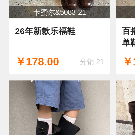
卡蜜尔&5083-21
26年新款乐福鞋
百
单
￥178.00
￥1
分销 21