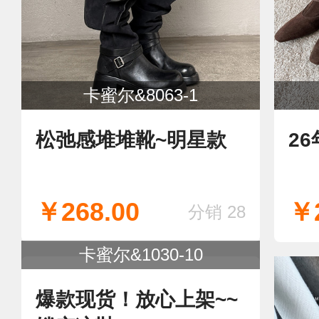
卡蜜尔&8063-1
松弛感堆堆靴~明星款
2
￥268.00
￥2
分销 28