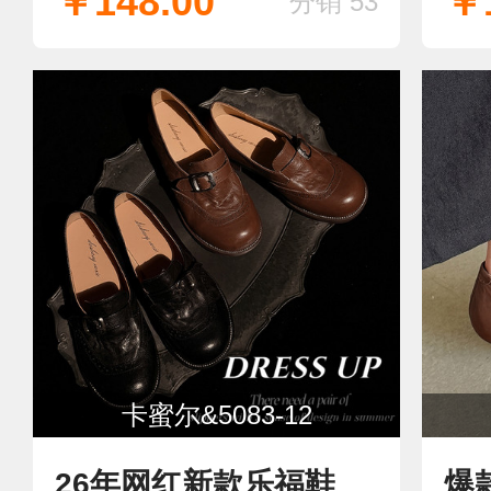
￥148.00
￥1
分销 53
卡蜜尔&5083-12
26年网红新款乐福鞋
爆