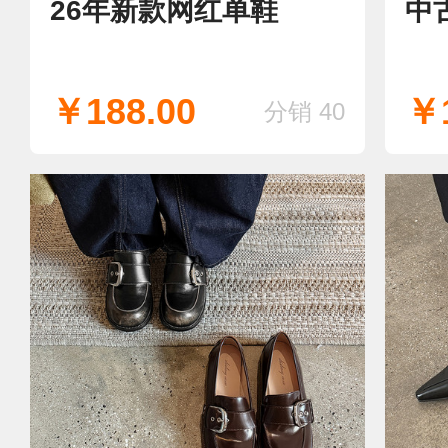
26年新款网红单鞋
中
￥188.00
￥1
分销 40